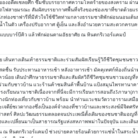
วของอดีตเชลยศึก ซึมซับบรรยากาศความโหดร้ายของสงคราม ผ่านตั
ถไฟสายมรณะ สัมผัสบรรยากาศพื้นที่จริงของช่องเขาที่ขาดด้วยแรงงา
ักท่องซาฟารีที่มีหัวใจใช้ชีวิตท่ามกลางธรรมชาติพักผ่อนนอนเต้นท
้องน้ำในตัว เครื่องปรับอากาศ ตู้เย็น และสิ่งอำนวยความสะดวกครบค
บบาร์บีคิว แล้วพักผ่อนตามอัธยาศัย ณ หินตกริเวอร์แคมป์
อย เส้นทางเดินเท้าธรรมชาติและร่วมสัมผัสเรียนรู้วิถีชีวิตชุมชนช
สดชื่น รับประทานอาหารเช้า หลังอาหารเช้า มัคคุเทศก์ท้องถิ่น
น้อย เดินป่าศึกษาธรรมชาติและสัมผัสวิถีชีวิตชุมชนชาวมอญที่หมู
กับชาวบ้าน แวะร้านค้าชมสินค้าพื้นบ้าน แป้งสมุนไพรทานาคาที่
งเรียนนานาชาติเนื่องจากที่นี่จะมีการเรียนการสอนถึง3ภาษา(ภ
่างนักท่องเที่ยวกับชาวบ้าน พร้อม นำท่านแวะชมวัดวาอารามเสม
จดีย์ชเวดากองซึ่งเป็นองค์จำลองที่ชาวบ้านและพระสงฆ์มีจิตศรัทธา
ศาสตร์ ศิลปะวัฒนธรรมตลอดจนประเพณีดั้งเดิมของชนชาติมอญที่ครั้ง
งและเปลี่ยนมาเป็นสาธารณรัฐแห่งสหภาพพม่าในปัจจุบัน และเดินท
 ณ หินตกริเวอร์แคมป์ ช่วงบ่ายคลายร้อนด้วยการแช่น้ำในสระน้ำ