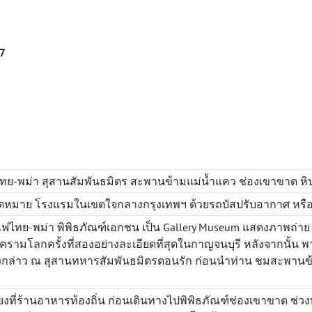
7
ทย-พม่า สุสานสัมพันธมิตร สะพานข้ามแม่น้ำแคว ช่องเขาขาด หิน
ดหมาย โรงแรมในเขตใจกลางกรุงเทพฯ ด้วยรถบัสปรับอากาศ หรือ 
ฟไทย-พม่า พิพิธภัณฑ์เอกชน เป็น Gallery Museum แสดงภาพถ่า
ามโลกครั้งที่สองอย่างละเอียดที่สุดในกาญจนบุรี หลังจากนั้น พาท่
กล่าว ณ สุสานทหารสัมพันธมิตรดอนรัก ก่อนนำท่าน ชมสะพานข้าม
งที่ร้านอาหารท้องถิ่น ก่อนเดินทางไปพิพิธภัณฑ์ช่องเขาขาด ช่วง