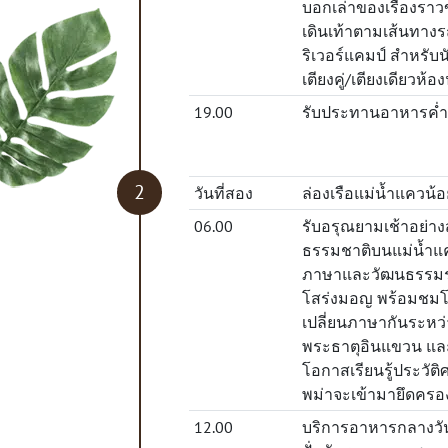
บอกเล่าของเรื่องรา
เดินเท้าตามเส้นทางร
ริเวอร์แคมป์ สำหรับน
เตียงคู่/เตียงเดียวห
19.00
รับประทานอาหารค่ำแบ
วันที่สอง
ล่องเรือแม่น้ำแควน้
06.00
รับอรุณยามเช้าอย่าง
ธรรมชาติบนแม่น้ำแคว
ภาษาและวัฒนธรรมร่วม
โสร่งมอญ พร้อมชมโร
เปลี่ยนภาษากันระหว
พระธาตุอินแขวน และเ
โอกาสเรียนรู้ประวัติ
พม่าจะเข้ามายึดครอ
12.00
บริการอาหารกลางวัน