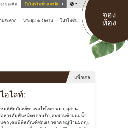
องของฉัน
รับโปรโมชั่นสมาชิก
จอง
ห้อง
วามสะดวก
ประชุม & จัดงาน
โปรโมชั่น
แพ็กเกจ
ไฮไลท์:
ชมพิพิธภัณฑ์ทางรถไฟไทย-พม่า, สุสาน
ทหารสัมพันธมิตรดอนรัก, สะพานข้ามแม่น้ำ
แคว ,ชมพิพิธภัณฑ์ช่องเขาขาด หมู่บ้านมอญ,