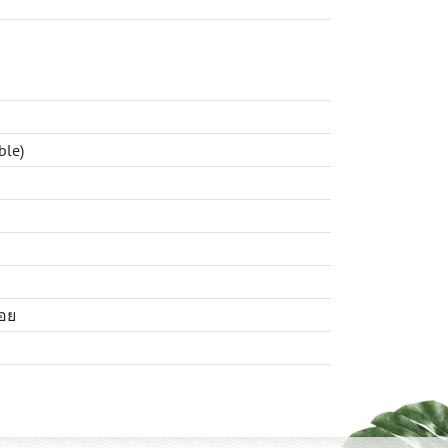
ble)
้อย