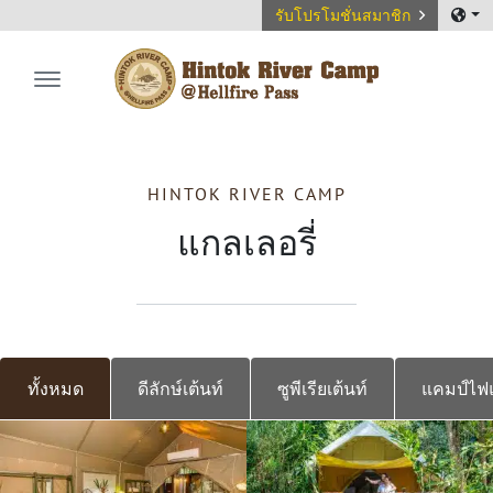
รับโปรโมชั่นสมาชิก
Hintok River Camp
HINTOK RIVER CAMP
แกลเลอรี่
ทั้งหมด
ดีลักษ์เต้นท์
ซูพีเรียเต้นท์
แคมป์ไฟ