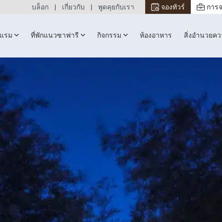
บล็อก
เกี่ยวกับ
พูดคุยกับเรา
จองทัวร์
การจ
รงแรม
ที่พักแนวซาฟารี
กิจกรรม
ห้องอาหาร
สิ่งอำนวยค