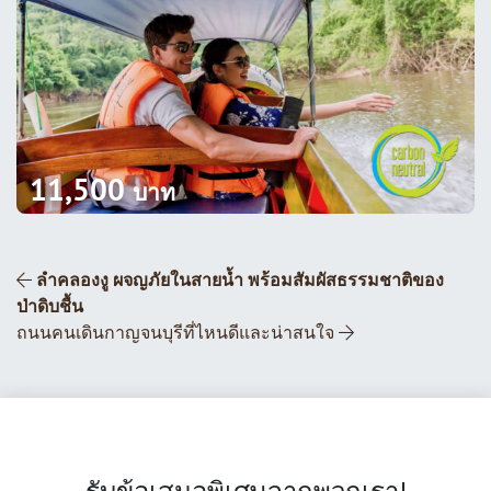
11,500
บาท
ส่วนนำทางโพสต์
ลำคลองงู ผจญภัยในสายน้ำ พร้อมสัมผัสธรรมชาติของ
ป่าดิบชื้น
ถนนคนเดินกาญจนบุรีที่ไหนดีและน่าสนใจ