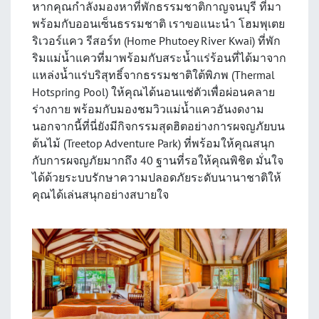
หากคุณกำลังมองหาที่พักธรรมชาติกาญจนบุรี ที่มา
พร้อมกับออนเซ็นธรรมชาติ เราขอแนะนำ โฮมพุเตย
ริเวอร์แคว รีสอร์ท (Home Phutoey River Kwai) ที่พัก
ริมแม่น้ำแควที่มาพร้อมกับสระน้ำแร่ร้อนที่ได้มาจาก
แหล่งน้ำแร่บริสุทธิ์จากธรรมชาติใต้พิภพ (Thermal
Hotspring Pool) ให้คุณได้นอนแช่ตัวเพื่อผ่อนคลาย
ร่างกาย พร้อมกับมองชมวิวแม่น้ำแควอันงดงาม
นอกจากนี้ที่นี่ยังมีกิจกรรมสุดฮิตอย่างการผจญภัยบน
ต้นไม้ (Treetop Adventure Park) ที่พร้อมให้คุณสนุก
กับการผจญภัยมากถึง 40 ฐานที่รอให้คุณพิชิต มั่นใจ
ได้ด้วยระบบรักษาความปลอดภัยระดับนานาชาติให้
คุณได้เล่นสนุกอย่างสบายใจ