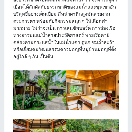
เยือนได้สัมผัสกับธรรมชาติของแม่น้ำและขุนเขาอัน
บริสุทธิ์อย่างเต็มเปี่ยม มีหน้าผาหินสูงชันสวยงาม
ตระการตา พร้อมกับกิจกรรมสนุก ๆ ให้เลือกทำ
มากมาย ไม่ว่าจะเป็น การเล่นซัพบอร์ด การล่องเรือ
หางยาวบนแม่น้ำสายประวัติศาสตร์ พายเรือคายั
คล่องตามกระแสน้ำในแม่น้ำแคว ดูนก ชมถ้ำละว้า
หรือเยี่ยมชมวัฒนธรรมชาวมอญที่หมู่บ้านมอญที่ตั้ง
อยู่ใกล้ ๆ กัน เป็นต้น