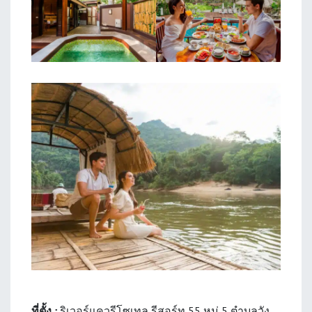
ที่ตั้ง :
ริเวอร์แควรีโซเทล รีสอร์ท 55 หมู่ 5 ตำบลวัง