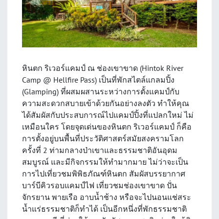
หินตก ริเวอร์แคมป์ ณ ช่องเขาขาด (Hintok River
Camp @ Hellfire Pass) เป็นที่พักสไตล์แกลมปิ้ง
(Glamping) ที่ผสมผสานระหว่างการตั้งแคมป์กับ
ความสะดวกสบายเข้าด้วยกันอย่างลงตัว ทำให้คุณ
ได้สัมผัสกับประสบการณ์ไปแคมป์ปิ้งที่แปลกใหม่ ไม่
เหมือนใคร โดยจุดเด่นของหินตก ริเวอร์แคมป์ ก็คือ
การตั้งอยู่บนพื้นที่ประวัติศาสตร์สมัยสงครามโลก
ครั้งที่ 2 ท่ามกลางป่าเขาและธรรมชาติอันอุดม
สมบูรณ์ และมีกิจกรรมให้ทำมากมาย ไม่ว่าจะเป็น
การไปเที่ยวชมพิพิธภัณฑ์หินตก สัมผัสบรรยากาศ
บาร์บีคิวรอบแคมป์ไฟ เที่ยวชมช่องเขาขาด ปั่น
จักรยาน พายเรือ อาบน้ำช้าง หรือจะไปนอนแช่สระ
น้ำแร่ธรรมชาติก็ทำได้ เป็นอีกหนึ่งที่พักธรรมชาติ