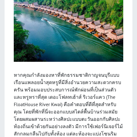
หากคุณกำลังมองหาที่พักธรรมชาติกาญจนบุรีแบบ
เรือนแพลอยน้ำสุดหรูที่มีสิ่งอำนวยความสะดวกครบ
ครัน พร้อมมอบประสบการณ์พักผ่อนที่เป็นส่วนตัว
และหรูหราที่สุด เดอะโฟลทเฮ้าส์ ริเวอร์แคว (The
FloatHouse River Kwai) คือคำตอบที่ดีที่สุดสำหรับ
คุณ โดยที่พักที่นี่จะออกแบบสไตล์พื้นบ้านร่วมสมัย
โดยผสมผสานระหว่างศิลปะแบบตะวันออกกับศิลปะ
ท้องถิ่นเข้าด้วยกันอย่างลงตัว มีการใช้เฟอร์นิเจอร์ไม้
สักกลมกลืนไปกับทั้งห้อง แต่ละห้องจะแบ่งโซนริม