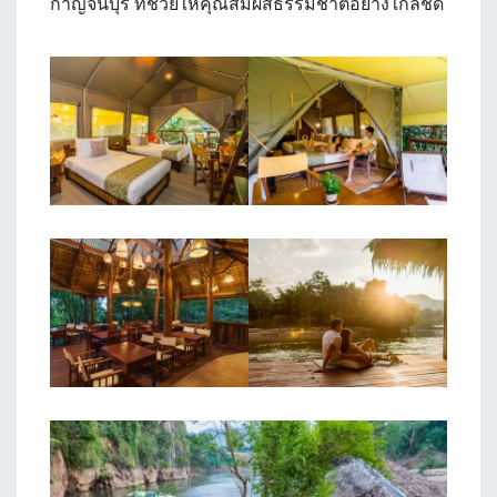
กาญจนบุรี ที่ช่วยให้คุณสัมผัสธรรมชาติอย่างใกล้ชิด