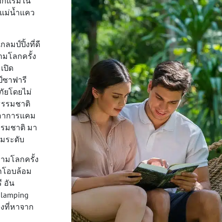
พักแรมใน
มแม่น้ำแคว
ลมป์ปิ้งที่ดี
ามโลกครั้ง
เปิด
์ซาฟารี
ภัยโดยไม่
ธรรมชาติ
่เอาการแคม
ธรรมชาติ มา
มระดับ
ครามโลกครั้ง
ูกโอบล้อม
 อัน
Glamping
งที่หาจาก