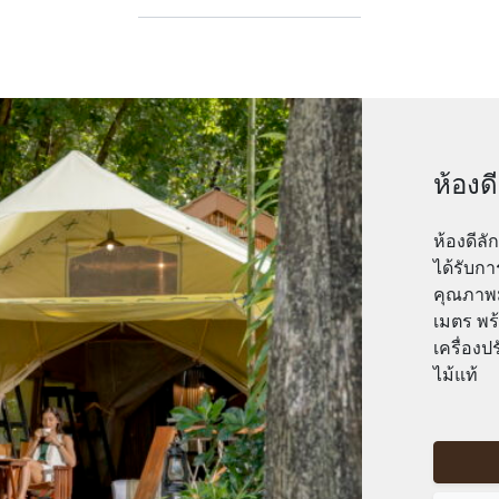
ห้องดี
ห้องดีลั
ได้รับก
คุณภาพม
เมตร พร้
เครื่องป
ไม้แท้