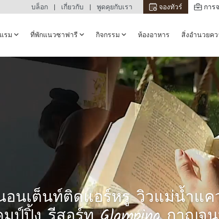
บล็อก
เกี่ยวกับ
พูดคุยกับเรา
จองทัวร์
การจ
รงแรม
ที่พักแนวซาฟารี
กิจกรรม
ห้องอาหาร
สิ่งอำนวยค
นอนเต็นท์ติดแอร์หรู วิวแม่น้ำแค
มป์ปิ้ง รีสอร์ท Glamping กาญจนบ