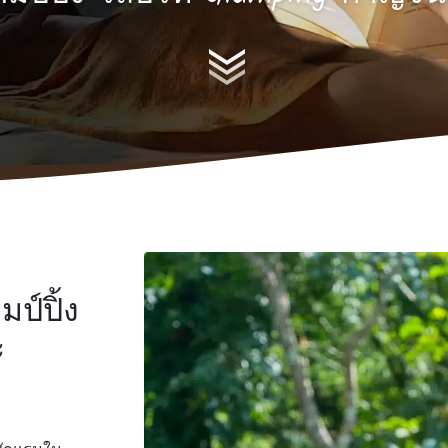
ป์ปิ้ง
ะ