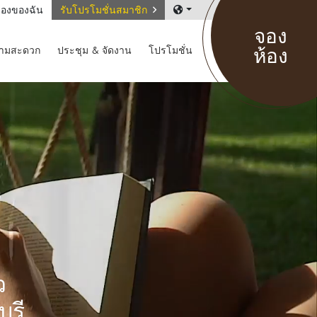
องของฉัน
รับโปรโมชั่นสมาชิก
จอง
ห้อง
วามสะดวก
ประชุม & จัดงาน
โปรโมชั่น
ว
ุรี