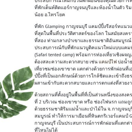
ประสบการณ์ใหม่กับวันพักผ่อนของคุณด้วยการ
ที่พักเต็นท์ติดแอร์กาญจนบุรี
และห้องน้ำในตัว ริ
น้อย อ.ไทรโยค
ที่พัก Glamping กาญจนบุรี
แคมป์ปิ้งรีสอร์ทแนวแก
ที่สุดในพื้นที่ประวัติศาสตร์ของโลก ในสมัยสงคร
ที่สอง ท่ามกลางป่าเขาและธรรมชาติอันสมบูรณ์ 
ประสบการณ์กับที่พักแนวบูติคแนวใหม่แบบแคมป
(Safari tented camp) พร้อมการท่องเที่ยวเชิงผจญ
ต้องสละความสะดวกสบาย เช่น
แคมป์ไฟ
บ่อน้ำ
เที่ยวชมช่องเขาขาด แตกต่างด้วยการพักผ่อนที
ป์ปิ้งที่เป็นเอกลักษณ์ด้วยการใกล้ชิดและเข้าถึง
ผสานเข้ากับสะดวกสบายและการตกแต่งที่สวยงา
ด้วยสถานที่ตั้งอยู่ในพื้นที่ที่เป็นส่วนหนึ่งของสง
ที่ 2 บริเวณ ช่องเขาขาด หรือ ช่องไฟนรก แถมถ
ด้วยธรรมชาติริมแม่น้ำและป่าไม้ใน จ. กาญจนบุรี
สมบูรณ์ ทำให้การมาเยือนที่หินตกริเวอร์แคมป์ 
กาญจนบุรี เป็นประสบการณ์การพักผ่อนที่แตกต่า
ที่ไหนไม่ได้