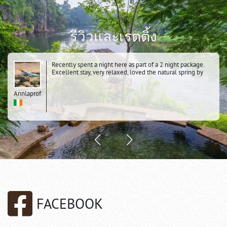
รีวิวและเรตติ้ง
Recently spent a night here as part of a 2 night package.
Excellent stay, very relaxed, loved the natural spring by
the river, the dawn cycle over the hanging bridge, the
whole history of the area. Knowing it was a POW camp
Annlaprof
added to the atmosphere. Very clean comfortable tents
FACEBOOK