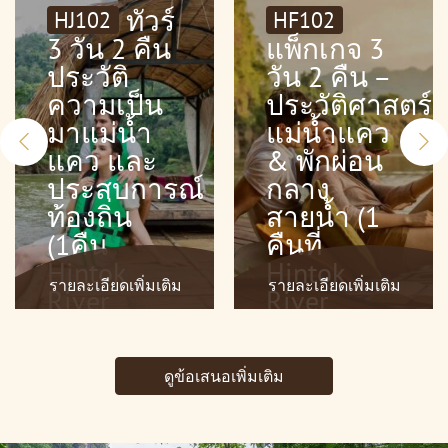
ทัวร์
HJ102
HF102
3 วัน 2 คืน
แพ็กเกจ 3
ประวัติ
วัน 2 คืน –
ความเป็น
ประวัติศาสตร์
มาแม่น้ำ
แม่น้ำแคว
แคว และ
& พักผ่อน
ประสบการณ์
กลาง
ท้องถิ่น
สายน้ำ (1
(1คืน
คืนที่
Hintok
Hintok
รายละเอียดเพิ่มเติม
รายละเอียดเพิ่มเติม
River
River
Camp 1คืน
Camp, 1
Jungle
คืนที่ The
ดูข้อเสนอเพิ่มเติม
Rafts)
FloatHouse
River
Kwai)