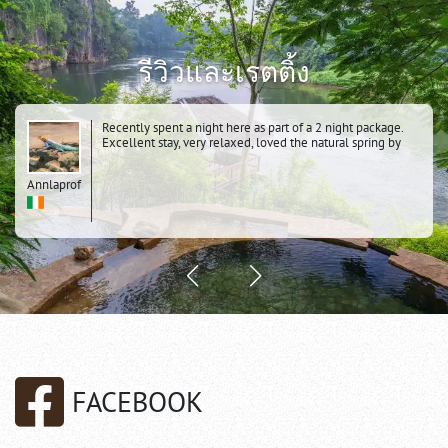
รีวิวและเรตติ้ง
Recently spent a night here as part of a 2 night package.
Excellent stay, very relaxed, loved the natural spring by
the river, the dawn cycle over the hanging bridge, the
whole history of the area. Knowing it was a POW camp
Annlaprof
added to the atmosphere. Very clean comfortable tents
FACEBOOK