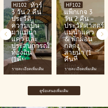
ทัวร์
HJ102
HF102
3 วัน 2 คืน
แพ็กเกจ 3
ประวัติ
วัน 2 คืน –
ความเป็น
ประวัติศาสตร์
มาแม่น้ำ
แม่น้ำแคว
แคว และ
& พักผ่อน
ประสบการณ์
กลาง
ท้องถิ่น
สายน้ำ (1
(1คืน
คืนที่
Hintok
Hintok
รายละเอียดเพิ่มเติม
รายละเอียดเพิ่มเติม
River
River
Camp 1คืน
Camp, 1
Jungle
คืนที่ The
ดูข้อเสนอเพิ่มเติม
Rafts)
FloatHouse
River
Kwai)