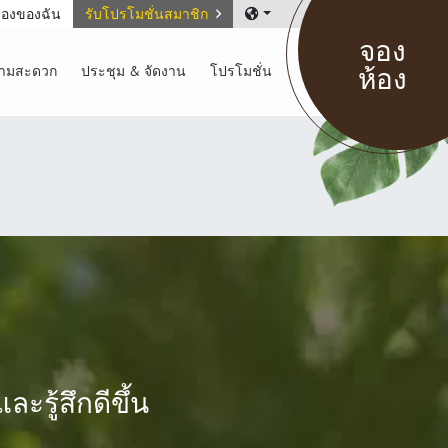
องของฉัน
รับโปรโมชั่นสมาชิก
จอง
ห้อง
วามสะดวก
ประชุม & จัดงาน
โปรโมชั่น
ะรู้สึกดีขึ้น