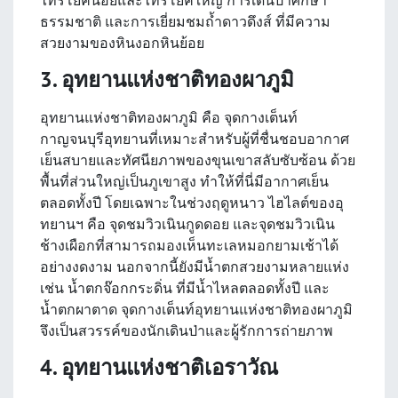
ธรรมชาติ และการเยี่ยมชมถ้ำดาวดึงส์ ที่มีความ
สวยงามของหินงอกหินย้อย
3. อุทยานแห่งชาติทองผาภูมิ
อุทยานแห่งชาติทองผาภูมิ คือ จุดกางเต็นท์
กาญจนบุรีอุทยานที่เหมาะสำหรับผู้ที่ชื่นชอบอากาศ
เย็นสบายและทัศนียภาพของขุนเขาสลับซับซ้อน ด้วย
พื้นที่ส่วนใหญ่เป็นภูเขาสูง ทำให้ที่นี่มีอากาศเย็น
ตลอดทั้งปี โดยเฉพาะในช่วงฤดูหนาว ไฮไลต์ของอุ
ทยานฯ คือ จุดชมวิวเนินกูดดอย และจุดชมวิวเนิน
ช้างเผือกที่สามารถมองเห็นทะเลหมอกยามเช้าได้
อย่างงดงาม นอกจากนี้ยังมีน้ำตกสวยงามหลายแห่ง
เช่น น้ำตกจ๊อกกระดิ่น ที่มีน้ำไหลตลอดทั้งปี และ
น้ำตกผาตาด จุดกางเต็นท์อุทยานแห่งชาติทองผาภูมิ
จึงเป็นสวรรค์ของนักเดินป่าและผู้รักการถ่ายภาพ
4. อุทยานแห่งชาติเอราวัณ