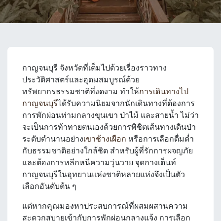
กาญจนบุรี จังหวัดที่เต็มไปด้วยเรื่องราวทาง
ประวัติศาสตร์และอุดมสมบูรณ์ด้วย
ทรัพยากรธรรมชาติที่งดงาม ทำให้
การเดินทางไป
กาญจนบุรี
ได้รับความนิยมจากนักเดินทางที่ต้องการ
การพักผ่อนท่ามกลางขุนเขา ป่าไม้ และสายน้ำ ไม่ว่า
จะเป็นการท้าทายตนเองด้วยการพิชิตเส้นทางเดินป่า
ระดับตำนานอย่าง
เขาช้างเผือก
หรือการเลือกดื่มด่ำ
กับธรรมชาติอย่างใกล้ชิด สำหรับผู้ที่รักการผจญภัย
และต้องการหลีกหนีความวุ่นวาย จุดกางเต็นท์
กาญจนบุรีในอุทยานแห่งชาติหลายแห่งจึงเป็นตัว
เลือกอันดับต้น ๆ
แต่หากคุณมองหาประสบการณ์ที่ผสมผสานความ
สะดวกสบายเข้ากับการพักผ่อนกลางแจ้ง การเลือก