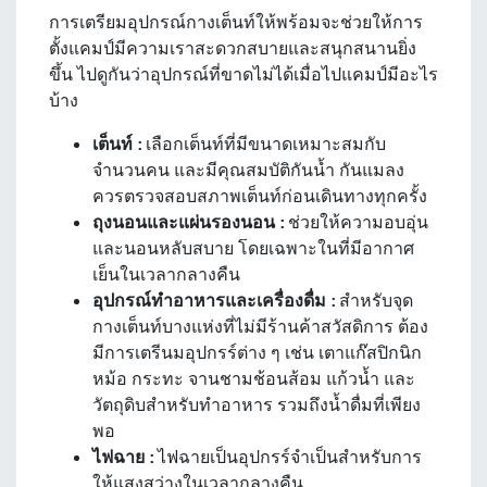
การเตรียมอุปกรณ์กางเต็นท์ให้พร้อมจะช่วยให้การ
ตั้งแคมป์มีความเราสะดวกสบายและสนุกสนานยิ่ง
ขึ้น ไปดูกันว่าอุปกรณ์ที่ขาดไม่ได้เมื่อไปแคมป์มีอะไร
บ้าง
เต็นท์ :
เลือกเต็นท์ที่มีขนาดเหมาะสมกับ
จำนวนคน และมีคุณสมบัติกันน้ำ กันแมลง
ควรตรวจสอบสภาพเต็นท์ก่อนเดินทางทุกครั้ง
ถุงนอนและแผ่นรองนอน :
ช่วยให้ความอบอุ่น
และนอนหลับสบาย โดยเฉพาะในที่มีอากาศ
เย็นในเวลากลางคืน
อุปกรณ์ทำอาหารและเครื่องดื่ม :
สำหรับจุด
กางเต็นท์บางแห่งที่ไม่มีร้านค้าสวัสดิการ ต้อง
มีการเตรีนมอุปกรร์ต่าง ๆ เช่น เตาแก๊สปิกนิก
หม้อ กระทะ จานชามช้อนส้อม แก้วน้ำ และ
วัตถุดิบสำหรับทำอาหาร รวมถึงน้ำดื่มที่เพียง
พอ
ไฟฉาย :
ไฟฉายเป็นอุปกรร์จำเป็นสำหรับการ
ให้แสงสว่างในเวลากลางคืน