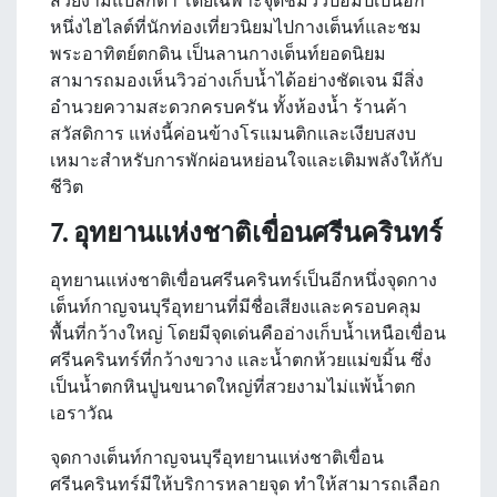
สวยงามแปลกตา โดยเฉพาะจุดชมวิวป้อมปี่เป็นอีก
หนึ่งไฮไลต์ที่นักท่องเที่ยวนิยมไปกางเต็นท์และชม
พระอาทิตย์ตกดิน เป็นลานกางเต็นท์ยอดนิยม
สามารถมองเห็นวิวอ่างเก็บน้ำได้อย่างชัดเจน มีสิ่ง
อำนวยความสะดวกครบครัน ทั้งห้องน้ำ ร้านค้า
สวัสดิการ แห่งนี้ค่อนข้างโรแมนติกและเงียบสงบ
เหมาะสำหรับการพักผ่อนหย่อนใจและเติมพลังให้กับ
ชีวิต
7. อุทยานแห่งชาติเขื่อนศรีนครินทร์
อุทยานแห่งชาติเขื่อนศรีนครินทร์เป็นอีกหนึ่งจุดกาง
เต็นท์กาญจนบุรีอุทยานที่มีชื่อเสียงและครอบคลุม
พื้นที่กว้างใหญ่ โดยมีจุดเด่นคืออ่างเก็บน้ำเหนือเขื่อน
ศรีนครินทร์ที่กว้างขวาง และน้ำตกห้วยแม่ขมิ้น ซึ่ง
เป็นน้ำตกหินปูนขนาดใหญ่ที่สวยงามไม่แพ้น้ำตก
เอราวัณ
จุดกางเต็นท์กาญจนบุรีอุทยานแห่งชาติเขื่อน
ศรีนครินทร์มีให้บริการหลายจุด ทำให้สามารถเลือก