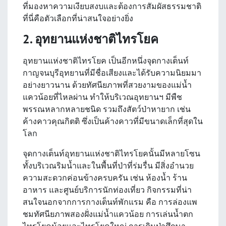
ที่มองหาความเงียบสงบและต้องการสัมผัสธรรมชาติ
ที่นี่คือตัวเลือกที่น่าสนใจอย่างยิ่ง
2. อุทยานแห่งชาติไทรโยค
อุทยานแห่งชาติไทรโยค เป็นอีกหนึ่งจุดกางเต็นท์
กาญจนบุรีอุทยานที่มีชื่อเสียงและได้รับความนิยมมา
อย่างยาวนาน ด้วยทัศนียภาพที่สวยงามของแม่น้ำ
แควน้อยที่ไหลผ่าน ทำให้บริเวณอุทยานฯ มีพืช
พรรณหลากหลายชนิด รวมถึงสัตว์ป่าหายาก เช่น
ค้างคาวคุณกิตติ ซึ่งเป็นค้างคาวที่มีขนาดเล็กที่สุดใน
โลก
จุดกางเต็นท์อุทยานแห่งชาติไทรโยคนั้นมีหลายโซน
ทั้งบริเวณริมน้ำและในพื้นที่ป่าที่ร่มรื่น มีสิ่งอำนวย
ความสะดวกค่อนข้างครบครัน เช่น ห้องน้ำ ร้าน
อาหาร และศูนย์บริการนักท่องเที่ยว กิจกรรมที่น่า
สนใจนอกจากการกางเต็นท์พักแรม คือ การล่องแพ
ชมทัศนียภาพสองฝั่งแม่น้ำแควน้อย การเล่นน้ำตก
ไทรโยคน้อยและไทรโยคใหญ่ การเดินป่าศึกษา