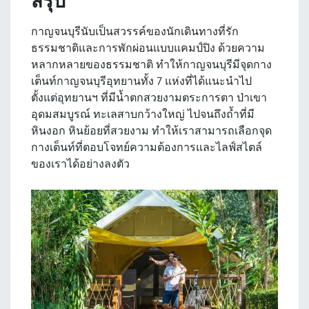
สรุป
กาญจนบุรีนับเป็นสวรรค์ของนักเดินทางที่รัก
ธรรมชาติและการพักผ่อนแบบแคมป์ปิง ด้วยความ
หลากหลายของธรรมชาติ ทำให้กาญจนบุรีมีจุดกาง
เต็นท์กาญจนบุรีอุทยานทั้ง 7 แห่งที่ได้แนะนำไป
ตั้งแต่อุทยานฯ ที่มีน้ำตกสวยงามตระการตา ป่าเขา
อุดมสมบูรณ์ ทะเลสาบกว้างใหญ่ ไปจนถึงถ้ำที่มี
หินงอก หินย้อยที่สวยงาม ทำให้เราสามารถเลือกจุด
กางเต็นท์ที่ตอบโจทย์ความต้องการและไลฟ์สไตล์
ของเราได้อย่างลงตัว