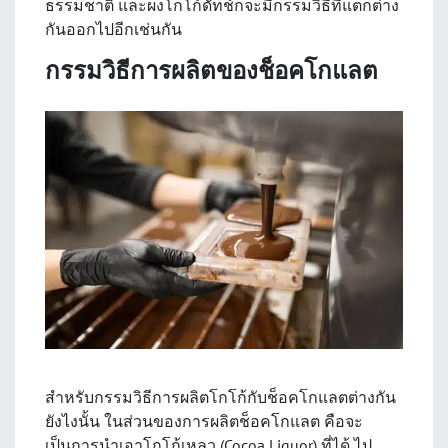
ธรรมชาติ และผงโกโก้ดัทช์ก็จะมีกรรมวิธีที่แตกต่าง
กันออกไปอีกเช่นกัน
กรรมวิธีการผลิตของช็อคโกแลต
สำหรับกรรมวิธีการผลิตโกโก้กับช็อคโกแลตต่างกัน
ยังไงนั้น ในส่วนของการผลิตช็อคโกแลต คือจะ
เป็นการนำเอาโกโก้เหลว (Cocoa Liquor) ที่ได้ ไป