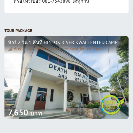
หรือโทรเบอร์ 081-7543898 ได้ทุกวัน
TOUR PACKAGE
ทัวร์ 2 วัน 1 คืนที่ HINTOK RIVER KWAI TENTED CAMP
ทัวร์ 2 วัน 1 คืนที่ Hintok River Kwai Tented Camp
7,650
บาท