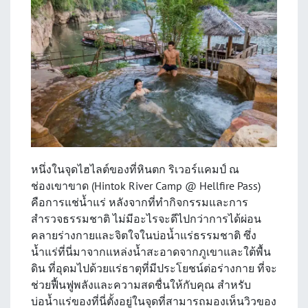
หนึ่งในจุดไฮไลต์ของที่หินตก ริเวอร์แคมป์ ณ
ช่องเขาขาด (Hintok River Camp @ Hellfire Pass)
คือการแช่น้ำแร่ หลังจากที่ทำกิจกรรมและการ
สำรวจธรรมชาติ ไม่มีอะไรจะดีไปกว่าการได้ผ่อน
คลายร่างกายและจิตใจในบ่อน้ำแร่ธรรมชาติ ซึ่ง
น้ำแร่ที่นี่มาจากแหล่งน้ำสะอาดจากภูเขาและใต้พื้น
ดิน ที่อุดมไปด้วยแร่ธาตุที่มีประโยชน์ต่อร่างกาย ที่จะ
ช่วยฟื้นฟูพลังและความสดชื่นให้กับคุณ สำหรับ
บ่อน้ำแร่ของที่นี่ตั้งอยู่ในจุดที่สามารถมองเห็นวิวของ