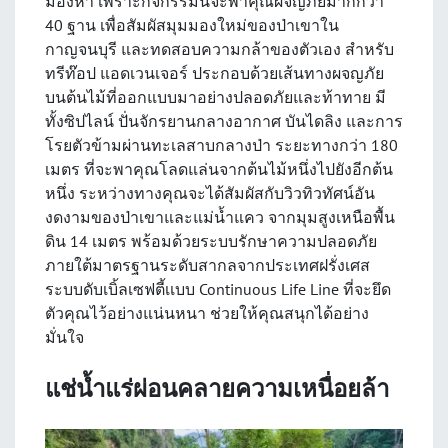
มองหา เพราะกิจกรรมนี้จะพาคุณผจญภัยมากกว่า
40 ฐาน เพื่อสัมผัสมุมมองใหม่ของป่าเขาใน
กาญจนบุรี และทดสอบความกล้าของตัวเอง สำหรับ
ทรีท๊อป แอดเวนเจอร์ ประกอบด้วยเส้นทางผจญภัย
บนต้นไม้ที่ออกแบบมาอย่างปลอดภัยและท้าทาย มี
ทั้งซิปไลน์ ปั่นจักรยานกลางอากาศ บันไดลิง และการ
โรยตัวข้ามผ่านทะเลสาบกลางป่า ระยะทางกว่า 180
เมตร ที่จะพาคุณโลดแล่นจากต้นไม้หนึ่งไปยังอีกต้น
หนึ่ง ระหว่างทางคุณจะได้สัมผัสกับวิวทิวทัศน์อัน
งดงามของป่าเขาและแม่น้ำแคว จากมุมสูงเหนือพื้น
ดิน 14 เมตร พร้อมด้วยระบบรักษาความปลอดภัย
ภายใต้มาตรฐานระดับสากลจากประเทศฝรั่งเศส
ระบบดับเบิ้ลเซฟตี้เเบบ Continuous Life Line ที่จะยึด
ตัวคุณไว้อย่างแน่นหนา ช่วยให้คุณสนุกได้อย่าง
มั่นใจ
แช่น้ำแร่ผ่อนคลายความเหนื่อยล้า