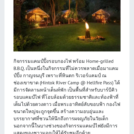
กิจกรรมแคมป์ปิ้งรอบกองไฟ พร้อม Home-grilled
B.B.Q. เป็นหนึ่งในกิจกรรมที่ไม่ควรพลาดเมื่อมาแคม
ป์ปิ้ง กาญจนบุรี เพราะที่หินตก ริเวอร์แคมป์ ณ
ช่องเขาขาด (Hintok River Camp @ Hellfire Pass) ได้
มีการจัดลานหน้าเต็นท์พัก เป็นพื้นที่สำหรับบาร์บีคิว
รอบแคมป์ไฟ ที่โอบล้อมด้วยธรรมชาติและท้องฟ้าที่
เต็มไปด้วยดวงดาว เมื่อพระอาทิตย์ลับขอบฟ้า กองไฟ
ขนาดใหญ่จะถูกจุดขึ้น สร้างความอบอุ่นและ
บรรยากาศที่ชวนให้นึกถึงการผจญภัยในวัยเด็ก
นอกจากนี้ในบางช่วงของกิจกรรมแคมป์ไฟยังมีการ
แสดงของชาวมอญให้ได้รับชมอีกด้วย