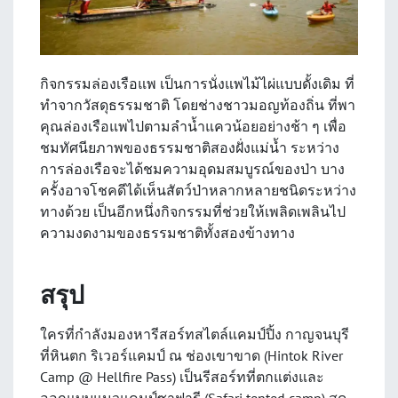
กิจกรรมล่องเรือแพ เป็นการนั่งแพไม้ไผ่แบบดั้งเดิม ที่
ทำจากวัสดุธรรมชาติ โดยช่างชาวมอญท้องถิ่น ที่พา
คุณล่องเรือแพไปตามลำน้ำแควน้อยอย่างช้า ๆ เพื่อ
ชมทัศนียภาพของธรรมชาติสองฝั่งแม่น้ำ ระหว่าง
การล่องเรือจะได้ชมความอุดมสมบูรณ์ของป่า บาง
ครั้งอาจโชคดีได้เห็นสัตว์ป่าหลากหลายชนิดระหว่าง
ทางด้วย เป็นอีกหนึ่งกิจกรรมที่ช่วยให้เพลิดเพลินไป
ความงดงามของธรรมชาติทั้งสองข้างทาง
สรุป
ใครที่กำลังมองหารีสอร์ทสไตล์แคมป์ปิ้ง กาญจนบุรี
ที่หินตก ริเวอร์แคมป์ ณ ช่องเขาขาด (Hintok River
Camp @ Hellfire Pass) เป็นรีสอร์ทที่ตกแต่งและ