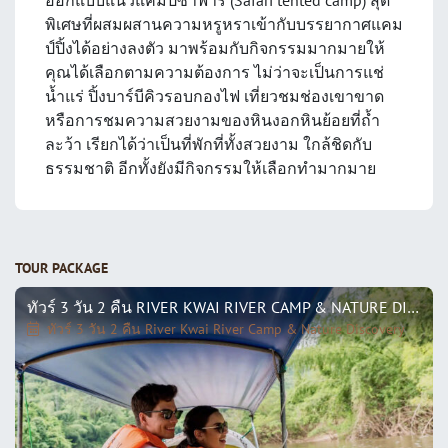
ออกแบบแนวแคมป์ซาฟารี (Safari tented camp) สุด
พิเศษที่ผสมผสานความหรูหราเข้ากับบรรยากาศแคม
ป์ปิ้งได้อย่างลงตัว มาพร้อมกับกิจกรรมมากมายให้
คุณได้เลือกตามความต้องการ ไม่ว่าจะเป็นการแช่
น้ำแร่ ปิ้งบาร์บีคิวรอบกองไฟ เที่ยวชมช่องเขาขาด
หรือการชมความสวยงามของหินงอกหินย้อยที่ถ้ำ
ละว้า เรียกได้ว่าเป็นที่พักที่ทั้งสวยงาม ใกล้ชิดกับ
ธรรมชาติ อีกทั้งยังมีกิจกรรมให้เลือกทำมากมาย
TOUR PACKAGE
ทัวร์ 3 วัน 2 คืน RIVER KWAI RIVER CAMP & NATURE DISCOVERY
ทัวร์ 3 วัน 2 คืน River Kwai River Camp & Nature Discovery