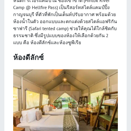
หินตก ริเวอร์แคมป์ ณ ช่องเขาขาด (Hintok River
Camp @ Hellfire Pass) เป็นรีสอร์ทสไตล์แคมป์ปิ้ง
กาญจนบุรี ที่ตัวที่พักเป็นเต็นท์ปรับอากาศ พร้อมด้วย
ห้องน้ำในตัว ออกแบบและตกแต่งด้วยสไตล์แอฟริกัน
ซาฟารี (Safari tented camp) ช่วยให้คุณได้ใกล้ชิดกับ
ธรรมชาติ ซึ่งมีรูปแบบของห้องให้เลือกด้วยกัน 2
แบบ คือ ห้องดีลักซ์และห้องซูพีเรีย
ห้องดีลักซ์