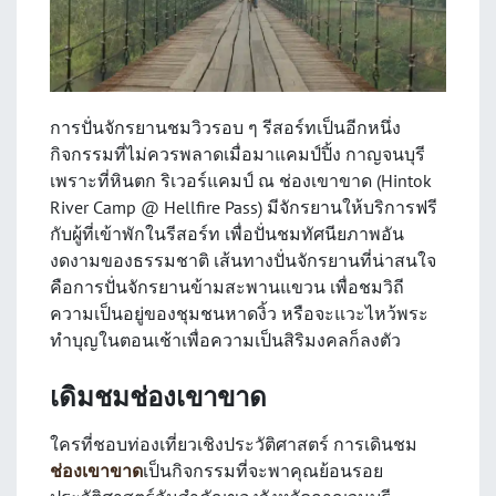
การปั่นจักรยานชมวิวรอบ ๆ รีสอร์ทเป็นอีกหนึ่ง
กิจกรรมที่ไม่ควรพลาดเมื่อมาแคมป์ปิ้ง กาญจนบุรี
เพราะที่หินตก ริเวอร์แคมป์ ณ ช่องเขาขาด (Hintok
River Camp @ Hellfire Pass) มีจักรยานให้บริการฟรี
กับผู้ที่เข้าพักในรีสอร์ท เพื่อปั่นชมทัศนียภาพอัน
งดงามของธรรมชาติ เส้นทางปั่นจักรยานที่น่าสนใจ
คือการปั่นจักรยานข้ามสะพานแขวน เพื่อชมวิถี
ความเป็นอยู่ของชุมชนหาดงิ้ว หรือจะแวะไหว้พระ
ทำบุญในตอนเช้าเพื่อความเป็นสิริมงคลก็ลงตัว
เดิมชมช่องเขาขาด
ใครที่ชอบท่องเที่ยวเชิงประวัติศาสตร์ การเดินชม
ช่องเขาขาด
เป็นกิจกรรมที่จะพาคุณย้อนรอย