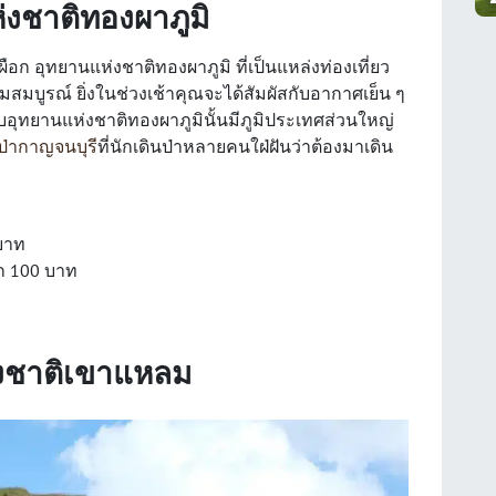
่งชาติทองผาภูมิ
ผือก อุทยานแห่งชาติทองผาภูมิ ที่เป็นแหล่งท่องเที่ยว
ดมสมบูรณ์ ยิ่งในช่วงเช้าคุณจะได้สัมผัสกับอากาศเย็น ๆ
อุทยานแห่งชาติทองผาภูมินั้นมีภูมิประเทศส่วนใหญ่
นป่ากาญจนบุรี
ที่นักเดินป่าหลายคนใฝ่ฝันว่าต้องมาเดิน
 บาท
็ก 100 บาท
่งชาติเขาแหลม