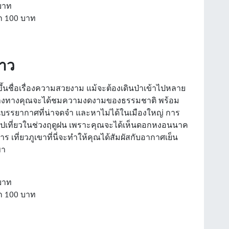
 บาท
็ก 100 บาท
ดาว
่ขึ้นชื่อเรื่องความสวยงาม แม้จะต้องเดินป่าเข้าไปหลาย
ระหว่างทางคุณจะได้ชมความงดงามของธรรมชาติ พร้อม
็นบรรยากาศที่น่าจดจำ และหาไม่ได้ในเมืองใหญ่ การ
่อไปเที่ยวในช่วงฤดูฝน เพราะคุณจะได้เห็นดอกหงอนนาค
ร เที่ยวภูเขาที่นี่จะทำให้คุณได้สัมผัสกับอากาศเย็น
ขา
 บาท
็ก 100 บาท