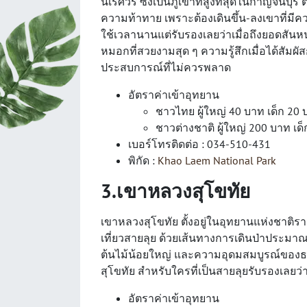
นเรศวร ซึ่งเป็นภูเขาที่สูงที่สุดในกาญจนบุรี 
ความท้าทาย เพราะต้องเดินขึ้น-ลงเขาที่มีคว
ใช้เวลานานแต่รับรองเลยว่าเมื่อถึงยอดสัน
หมอกที่สวยงามสุด ๆ ความรู้สึกเมื่อได้สัมผั
ประสบการณ์ที่ไม่ควรพลาด
อัตราค่าเข้าอุทยาน
ชาวไทย ผู้ใหญ่ 40 บาท เด็ก 20
ชาวต่างชาติ ผู้ใหญ่ 200 บาท เด
เบอร์โทรติดต่อ : 034-510-431
พิกัด :
Khao Laem National Park
3.เขาหลวงสุโขทัย
เขาหลวงสุโขทัย ตั้งอยู่ในอุทยานแห่งชาติร
เที่ยวสายลุย ด้วยเส้นทางการเดินป่าประมาณ
ต้นไม้น้อยใหญ่ และความอุดมสมบูรณ์ของธร
สุโขทัย สำหรับใครที่เป็นสายลุยรับรองเลยว่าท
อัตราค่าเข้าอุทยาน