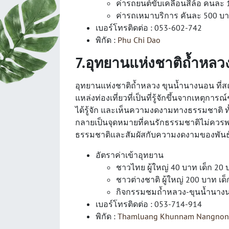
ค่ารถยนต์ขับเคลื่อนสี่ล้อ คนละ
ค่ารถเหมาบริการ คันละ 500 บ
เบอร์โทรติดต่อ : 053-602-742
พิกัด :
Phu Chi Dao
7.อุทยานแห่งชาติถ้ำหลว
อุทยานแห่งชาติถ้ำหลวง ขุนน้ำนางนอน ที่สถ
แหล่งท่องเที่ยวที่เป็นที่รู้จักขึ้นจากเหตุกา
ได้รู้จัก และเห็นความงดงามทางธรรมชาติ ทั้ง
กลายเป็นจุดหมายที่คนรักธรรมชาติไม่ควรพล
ธรรมชาติและสัมผัสกับความงดงามของพันธุ
อัตราค่าเข้าอุทยาน
ชาวไทย ผู้ใหญ่ 40 บาท เด็ก 20
ชาวต่างชาติ ผู้ใหญ่ 200 บาท เด
กิจกรรมชมถ้ำหลวง-ขุนน้ำนางน
เบอร์โทรติดต่อ : 053-714-914
พิกัด :
Thamluang Khunnam Nangnon N