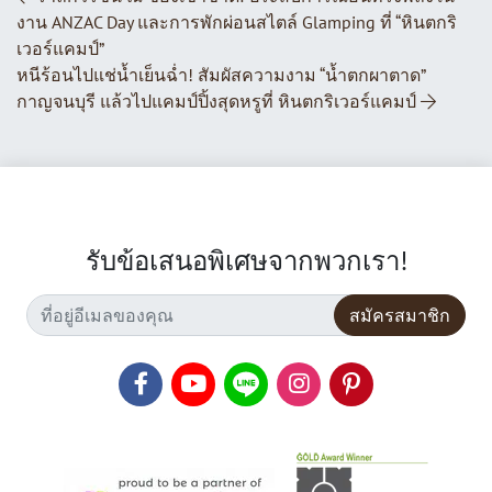
งาน ANZAC Day และการพักผ่อนสไตล์ Glamping ที่ “หินตกริ
เวอร์แคมป์”
หนีร้อนไปแช่น้ำเย็นฉ่ำ! สัมผัสความงาม “น้ำตกผาตาด”
กาญจนบุรี แล้วไปแคมป์ปิ้งสุดหรูที่ หินตกริเวอร์แคมป์
รับข้อเสนอพิเศษจากพวกเรา!
สมัครสมาชิก