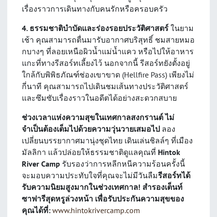
เรื่องราวการเดินทางกับคนรักหรือครอบครัว
4. ธรรมชาติบำบัดและร่องรอยประวัติศาสตร์
ในยาม
เช้า คุณสามารถตื่นมารับอากาศบริสุทธิ์ ชมสายหมอ
กบางๆ ที่ลอยเหนือผิวน้ำแม่น้ำแคว หรือไปให้อาหาร
แกะที่ทางรีสอร์ทเลี้ยงไว้ นอกจากนี้ รีสอร์ทยังตั้งอยู่
ใกล้กับพิพิธภัณฑ์ช่องเขาขาด (Hellfire Pass) เพียงไม่
กี่นาที คุณสามารถไปเดินชมเส้นทางประวัติศาสตร์
และซึมซับเรื่องราวในอดีตได้อย่างสะดวกสบาย
ช่วงเวลาแห่งความสุขในเทศกาลสงกรานต์ ไม่
จำเป็นต้องเต็มไปด้วยความวุ่นวายเสมอไป
ลอง
เปลี่ยนบรรยากาศมานุ่งชุดไทย เดินเล่นชิลล์ๆ ที่เมือง
มัลลิกา แล้วปล่อยให้ธรรมชาติดูแลคุณที่
Hintok
River Camp
รับรองว่าการหลีกหนีความร้อนครั้งนี้
จะมอบความประทับใจที่คุณจะไม่มีวันลืม
รีสอร์ทได้
รับความนิยมสูงมากในช่วงเทศกาล! สำรองเต็นท์
ซาฟารีสุดหรูล่วงหน้า เพื่อรับประกันความสุขของ
คุณได้ที่:
www.hintokrivercamp.com