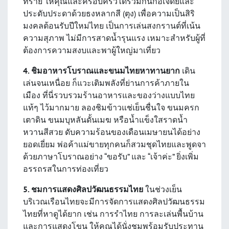
ทราย ให้คุณและครอบครัวได้ร่วมกันก่อเจดีย์และ
ประดับประดาด้วยธงหลากสี (ตุง) เพื่อความเป็นสิริ
มงคลต้อนรับปีใหม่ไทย เป็นการเล่นสงกรานต์ที่เน้น
ความสุภาพ ไม่มีการสาดน้ำรุนแรง เหมาะสำหรับผู้ที่
ต้องการความสงบและพาผู้ใหญ่มาเที่ยว
4. ชิมอาหารโบราณและขนมไทยหาทานยาก
เดิน
เล่นจนเหนื่อย ก็แวะเติมพลังที่ย่านการค้าภายใน
เมือง ที่นี่รวบรวมร้านอาหารและของว่างแบบไทย
แท้ๆ ไว้มากมาย ลองชิมข้าวแช่เย็นชื่นใจ ขนมครก
เตาดิน ขนมบุหลันดั้นเมฆ หรือน้ำแข็งใสราดน้ำ
หวานสีสวย ดับความร้อนของเดือนเมษายนได้อย่าง
ยอดเยี่ยม พ่อค้าแม่ขายทุกคนก็สวมชุดไทยและพูดจา
ด้วยภาษาโบราณอย่าง “ขอรับ” และ “เจ้าค่ะ” ยิ่งเพิ่ม
อรรถรสในการท่องเที่ยว
5. ชมการแสดงศิลปวัฒนธรรมไทย
ในช่วงเย็น
บริเวณเรือนไทยจะมีการจัดการแสดงศิลปวัฒนธรรม
ไทยที่หาดูได้ยาก เช่น การรำไทย การละเล่นพื้นบ้าน
และการแสดงโขน ให้คุณได้นั่งชมพร้อมรับประทาน