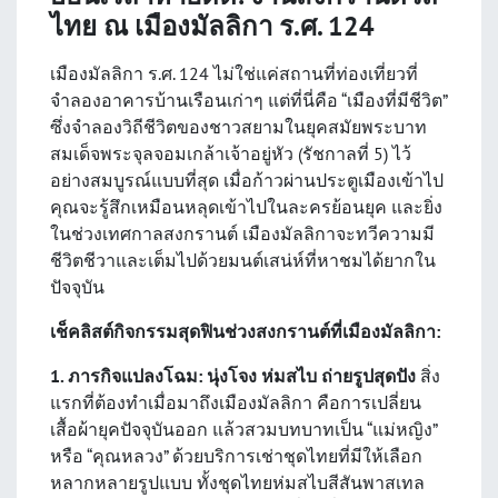
ไทย ณ เมืองมัลลิกา ร.ศ. 124
เมืองมัลลิกา ร.ศ. 124 ไม่ใช่แค่สถานที่ท่องเที่ยวที่
จำลองอาคารบ้านเรือนเก่าๆ แต่ที่นี่คือ “เมืองที่มีชีวิต”
ซึ่งจำลองวิถีชีวิตของชาวสยามในยุคสมัยพระบาท
สมเด็จพระจุลจอมเกล้าเจ้าอยู่หัว (รัชกาลที่ 5) ไว้
อย่างสมบูรณ์แบบที่สุด เมื่อก้าวผ่านประตูเมืองเข้าไป
คุณจะรู้สึกเหมือนหลุดเข้าไปในละครย้อนยุค และยิ่ง
ในช่วงเทศกาลสงกรานต์ เมืองมัลลิกาจะทวีความมี
ชีวิตชีวาและเต็มไปด้วยมนต์เสน่ห์ที่หาชมได้ยากใน
ปัจจุบัน
เช็คลิสต์กิจกรรมสุดฟินช่วงสงกรานต์ที่เมืองมัลลิกา:
1. ภารกิจแปลงโฉม: นุ่งโจง ห่มสไบ ถ่ายรูปสุดปัง
สิ่ง
แรกที่ต้องทำเมื่อมาถึงเมืองมัลลิกา คือการเปลี่ยน
เสื้อผ้ายุคปัจจุบันออก แล้วสวมบทบาทเป็น “แม่หญิง”
หรือ “คุณหลวง” ด้วยบริการเช่าชุดไทยที่มีให้เลือก
หลากหลายรูปแบบ ทั้งชุดไทยห่มสไบสีสันพาสเทล