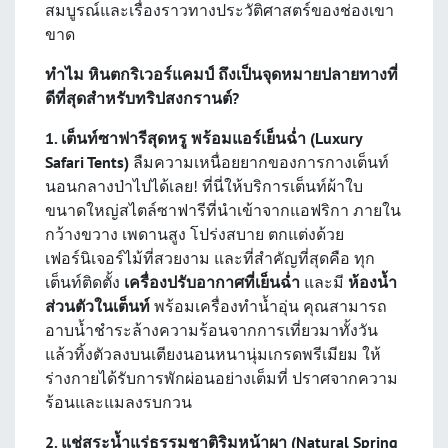
สมบูรณ์และเรื่องราวทางประวัติศาสตร์ของช่องเขา
ขาด
ทำไม หินตกริเวอร์แคมป์ ถึงเป็นจุดหมายปลายทางที่
ดีที่สุดสำหรับทริปสงกรานต์?
1. เต็นท์ซาฟารีสุดหรู พร้อมแอร์เย็นฉ่ำ (Luxury
Safari Tents)
ลืมความเหนื่อยยากของการกางเต็นท์
นอนกลางป่าไปได้เลย! ที่นี่ให้บริการเต็นท์ผ้าใบ
ขนาดใหญ่สไตล์ซาฟารีที่นำเข้าจากแอฟริกา ภายใน
กว้างขวาง เพดานสูง โปร่งสบาย ตกแต่งด้วย
เฟอร์นิเจอร์ไม้ที่สวยงาม และที่สำคัญที่สุดคือ ทุก
เต็นท์ติดตั้ง
เครื่องปรับอากาศที่เย็นฉ่ำ
และมี
ห้องน้ำ
ส่วนตัวในเต็นท์
พร้อมเครื่องทำน้ำอุ่น คุณสามารถ
อาบน้ำชำระล้างความร้อนจากการเที่ยวมาทั้งวัน
แล้วทิ้งตัวลงบนเตียงนอนหนานุ่มเกรดพรีเมียม ให้
ร่างกายได้รับการพักผ่อนอย่างเต็มที่ ปราศจากความ
ร้อนและแมลงรบกวน
2. แช่สระน้ำแร่ธรรมชาติริมหน้าผา (Natural Spring