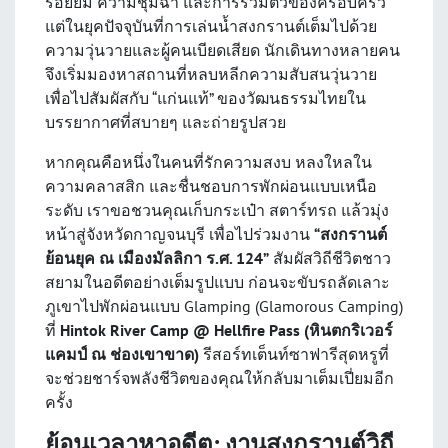
รอยยิ้ม ความชุ่มฉ่ำ และการรวมตัวของครอบครัว
แต่ในยุคปัจจุบันที่การเล่นน้ำสงกรานต์เต็มไปด้วย
ความวุ่นวายและผู้คนเบียดเสียด นักเดินทางหลายคน
จึงเริ่มมองหาสถานที่หลบหลีกความสับสนวุ่นวาย
เพื่อไปสัมผัสกับ “แก่นแท้” ของวัฒนธรรมไทยใน
บรรยากาศที่สบายๆ และถ่ายรูปสวย
หากคุณคือหนึ่งในคนที่รักความสงบ หลงใหลใน
ความคลาสสิก และชื่นชอบการพักผ่อนแบบเหนือ
ระดับ เราขอชวนคุณเก็บกระเป๋า สตาร์ทรถ แล้วมุ่ง
หน้าสู่จังหวัดกาญจนบุรี เพื่อไปร่วมงาน
“สงกรานต์
ย้อนยุค ณ เมืองมัลลิกา ร.ศ. 124”
สัมผัสวิถีชีวิตชาว
สยามในอดีตอย่างเต็มรูปแบบ ก่อนจะขับรถลัดเลาะ
ภูเขาไปพักผ่อนแบบ Glamping (Glamorous Camping)
ที่
Hintok River Camp @ Hellfire Pass (หินตกริเวอร์
แคมป์ ณ ช่องเขาขาด)
รีสอร์ทเต็นท์ซาฟารีสุดหรูที่
จะช่วยชาร์จพลังชีวิตของคุณให้กลับมาเต็มเปี่ยมอีก
ครั้ง
ย้อนเวลาหาอดีต: งานสงกรานต์วิถี