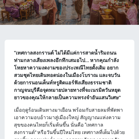
“เทศกาลสงกรานต์ ไม่ได้มีแค่การสาดน้ำริมถนน
ท่ามกลางเสียงเพลงอึกทึกเสมอไป… หากคุณกำลัง
โหยหาความงดงามของประเพณีไทยดั้งเดิม อยาก
สวมชุดไทยเดินทอดน่องในเมืองโบราณ และจบวัน
ด้วยการนอนเต็นท์หรูติดแอร์ฟังเสียงธรรมชาติ
กาญจนบุรีคือจุดหมายปลายทางที่จะเนรมิตวันหยุด
ยาวของคุณให้กลายเป็นความทรงจำอันแสนวิเศษ”
เมื่อฤดูร้อนเดินทางมาเยือน พร้อมกับสายลมที่พัดพา
เอาความอบอ้าวมาสู่เมืองใหญ่ สัญญาณแห่งความ
สุขของคนไทยก็เริ่มต้นขึ้น นั่นคือ “เทศกาล
สงกรานต์” หรือวันขึ้นปีใหม่ไทย เทศกาลที่เต็มไปด้วย