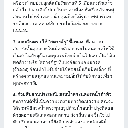
หรือชุดไทยประยุกต์สมัยรัชกาลที่ 5 เมื่อแต่งตัวเสร็จ
แล้ว ไม่ว่าจะเดินไปมุมไหนของเมือง ทั้งเรือนไทยหมู่
สะพานไม้ หรือตลาดน้ำ คุณก็จะได้รูปภาพพอร์ตเท
รตที่สวยงาม คลาสสิก ยอดไลก์ถล่มทลายอย่าง
แน่นอน
2. แลกเงินตรา ใช้ “สตางค์รู” ซื้อของ
เพื่อความ
สมจริงขั้นสุด ภายในเมืองมัลลิกาจะไม่อนุญาตให้ใช้
เงินสดในปัจจุบัน แต่คุณจะต้องนำเงินไปแลกเป็น “เงิน
พดด้วง” หรือ “สตางค์รู” ที่แบงก์สยามกัมมาจล
(จำลอง) ก่อนนำไปจับจ่ายใช้สอย เป็นกิมมิคเล็กๆ ที่
สร้างความสนุกสนานและรอยยิ้มให้กับนักท่องเที่ยว
ทุกเพศทุกวัย
3. ร่วมสืบสานประเพณี: สรงน้ำพระและรดน้ำดำหัว
สงกรานต์ที่นี่เน้นความงดงามทางวัฒนธรรม คุณจะ
ได้ร่วมพิธีสรงน้ำพระพุทธรูปด้วยน้ำอบน้ำปรุงที่ลอย
ด้วยดอกมะลิและดอกกุหลาบ ส่งกลิ่นหอมชื่นใจไป
ทั่วบริเวณ นอกจากนี้ยังมีการจำลองลานก่อเจดีย์