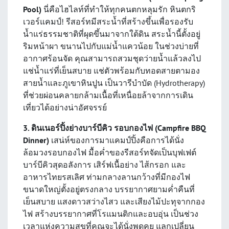
Pool)
นี่คือไฮไลท์ที่ทำให้ทุกคนตกหลุมรัก หินตกริ
เวอร์แคมป์! รีสอร์ทมีสระน้ำที่สร้างขึ้นเพื่อรองรับ
น้ำแร่ธรรมชาติที่ผุดขึ้นมาจากใต้ดิน สระน้ำนี้ตั้งอยู่
ริมหน้าผา ขนานไปกับแม่น้ำแควน้อย ในช่วงบ่ายที่
อากาศร้อนจัด คุณสามารถสวมชุดว่ายน้ำแล้วลงไป
แช่น้ำแร่ที่เย็นสบาย แช่ตัวพร้อมกับทอดสายตามอง
สายน้ำและภูเขาหินปูน เป็นวารีบำบัด (Hydrotherapy)
ที่ช่วยผ่อนคลายกล้ามเนื้อที่เหนื่อยล้าจากการเดิน
เที่ยวได้อย่างน่าอัศจรรย์
3. ดินเนอร์ปิ้งย่างบาร์บีคิว รอบกองไฟ (Campfire BBQ
Dinner)
เสน่ห์ของการมาแคมป์ปิ้งคือการได้นั่ง
ล้อมวงรอบกองไฟ มื้อค่ำของรีสอร์ทจัดเป็นบุฟเฟต์
บาร์บีคิวสุดอลังการ เสิร์ฟเนื้อย่าง ไส้กรอก และ
อาหารไทยรสเลิศ ท่ามกลางลานกว้างที่มีกองไฟ
ขนาดใหญ่ตั้งอยู่ตรงกลาง บรรยากาศยามค่ำคืนที่
เย็นสบาย แสงดาวสว่างไสว และเสียงไม้ปะทุจากกอง
ไฟ สร้างบรรยากาศที่โรแมนติกและอบอุ่น เป็นช่วง
เวลาแห่งความสุขที่คุณจะได้นั่งพูดคุย แลกเปลี่ยน