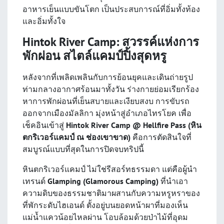
อาหารเย็นแบบขันโตก เป็นประสบการณ์ที่อิ่มทั้งท้อง
และอิ่มทั้งใจ
Hintok River Camp: สวรรค์แห่งการ
พักผ่อน สไตล์แคมป์ปิ้งสุดหรู
หลังจากที่เพลิดเพลินกับการย้อนยุคและเดินถ่ายรูป
ท่ามกลางอากาศร้อนมาทั้งวัน ร่างกายย่อมเรียกร้อง
หาการพักผ่อนที่เย็นสบายและเงียบสงบ การขับรถ
ออกจากเมืองมัลลิกา มุ่งหน้าสู่อำเภอไทรโยค เพื่อ
เช็คอินเข้าสู่
Hintok River Camp @ Hellfire Pass (หิน
ตกริเวอร์แคมป์ ณ ช่องเขาขาด)
คือการตัดสินใจที่
สมบูรณ์แบบที่สุดในการปิดจบทริปนี้
หินตกริเวอร์แคมป์ ไม่ใช่รีสอร์ทธรรมดา แต่คือผู้นำ
เทรนด์
Glamping (Glamorous Camping)
ที่นำเอา
ความดิบของธรรมชาติมาผสานกับความหรูหราของ
ที่พักระดับไฮเอนด์ ตั้งอยู่บนยอดหน้าผาที่มองเห็น
แม่น้ำแควน้อยไหลผ่าน โอบล้อมด้วยป่าไม้ที่อุดม