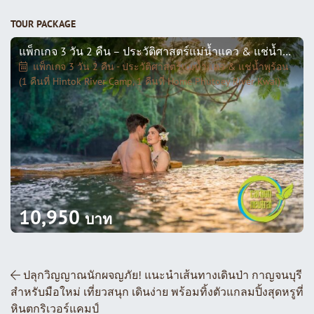
TOUR PACKAGE
แพ็กเกจ 3 วัน 2 คืน – ประวัติศาสตร์แม่น้ำแคว & แช่น้ำพุร้อน (1 คืนที่ HINTOK RIVER CAMP, 1 คืนที่ HOME PHUTOEY RIVER KWAI)
แพ็กเกจ 3 วัน 2 คืน - ประวัติศาสตร์แม่น้ำแคว & แช่น้ำพุร้อน
(1 คืนที่ Hintok River Camp, 1 คืนที่ Home Phutoey River Kwai)
10,950
บาท
ส่วนนำทางโพสต์
ปลุกวิญญาณนักผจญภัย! แนะนำเส้นทางเดินป่า กาญจนบุรี
สำหรับมือใหม่ เที่ยวสนุก เดินง่าย พร้อมทิ้งตัวแกลมปิ้งสุดหรูที่
หินตกริเวอร์แคมป์