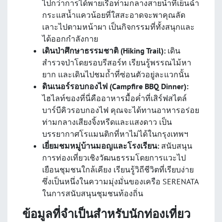
ไปกว่าการได้พายเรือท่ามกลางสายน้ำที่เย็นฉ่ำ
กระแสน้ำแควน้อยที่ใสสะอาดจะพาคุณลัด
เลาะไปตามหน้าผา เป็นกิจกรรมที่ทั้งสนุกและ
ได้ออกกำลังกาย
เดินป่าศึกษาธรรมชาติ (Hiking Trail):
เดิน
สำรวจป่าโดยรอบรีสอร์ท เรียนรู้พรรณไม้หา
ยาก และเดินไปชมถ้ำที่ซ่อนตัวอยู่ละแวกนั้น
ดินเนอร์รอบกองไฟ (Campfire BBQ Dinner):
ไฮไลท์ของที่นี่คืออาหารมื้อค่ำที่เสิร์ฟสไตล์
บาร์บีคิวรอบกองไฟ คุณจะได้ทานอาหารอร่อย
ท่ามกลางเสียงจิ้งหรีดและแสงดาว เป็น
บรรยากาศโรแมนติกที่หาไม่ได้ในกรุงเทพฯ
เยี่ยมชมหมู่บ้านมอญและโรงเรียน:
สนับสนุน
การท่องเที่ยวเชิงวัฒนธรรมโดยการแวะไป
เยือนชุมชนใกล้เคียง เรียนรู้วิถีชีวิตที่เรียบง่าย
ซึ่งเป็นหนึ่งในความมุ่งมั่นของเครือ SERENATA
ในการสนับสนุนชุมชนท้องถิ่น
ข้อมูลที่จำเป็นสำหรับนักท่องเที่ยว