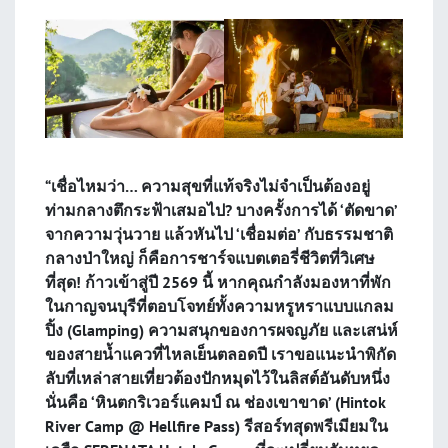
“เชื่อไหมว่า… ความสุขที่แท้จริงไม่จำเป็นต้องอยู่
ท่ามกลางตึกระฟ้าเสมอไป? บางครั้งการได้ ‘ตัดขาด’
จากความวุ่นวาย แล้วหันไป ‘เชื่อมต่อ’ กับธรรมชาติ
กลางป่าใหญ่ ก็คือการชาร์จแบตเตอรี่ชีวิตที่วิเศษ
ที่สุด! ก้าวเข้าสู่ปี 2569 นี้ หากคุณกำลังมองหาที่พัก
ในกาญจนบุรีที่ตอบโจทย์ทั้งความหรูหราแบบแกลม
ปิ้ง (Glamping) ความสนุกของการผจญภัย และเสน่ห์
ของสายน้ำแควที่ไหลเย็นตลอดปี เราขอแนะนำพิกัด
ลับที่เหล่าสายเที่ยวต้องปักหมุดไว้ในลิสต์อันดับหนึ่ง
นั่นคือ ‘หินตกริเวอร์แคมป์ ณ ช่องเขาขาด’ (Hintok
River Camp @ Hellfire Pass) รีสอร์ทสุดพรีเมียมใน