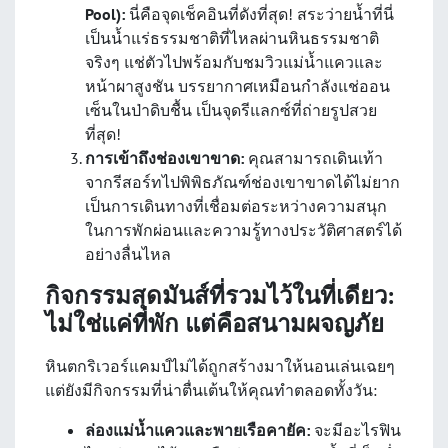
Pool):
นี่คือจุดเช็คอินที่ดังที่สุด! สระว่ายน้ำที่นี่
เป็นน้ำแร่ธรรมชาติที่ไหลผ่านหินธรรมชาติ
จริงๆ แช่ตัวไปพร้อมกับชมวิวแม่น้ำแควและ
หน้าผาสูงชัน บรรยากาศเหมือนกำลังแช่ออน
เซ็นในป่าดิบชื้น เป็นจุดรีแลกซ์ที่ถ่ายรูปสวย
ที่สุด!
การเข้าถึงช่องเขาขาด:
คุณสามารถเดินเท้า
จากรีสอร์ทไปพิพิธภัณฑ์ช่องเขาขาดได้ไม่ยาก
เป็นการเดินทางที่เชื่อมต่อระหว่างความสนุก
ในการพักผ่อนและความรู้ทางประวัติศาสตร์ได้
อย่างลื่นไหล
กิจกรรมสุดมันส์ที่รวมไว้ในที่เดียว:
ไม่ใช่แค่ที่พัก แต่คือสนามผจญภัย
หินตกริเวอร์แคมป์ไม่ได้ถูกสร้างมาให้นอนเล่นเฉยๆ
แต่ยังมีกิจกรรมที่น่าตื่นเต้นให้คุณทำตลอดทั้งวัน:
ล่องแม่น้ำแควและพายเรือคายัค:
จะมีอะไรฟิน