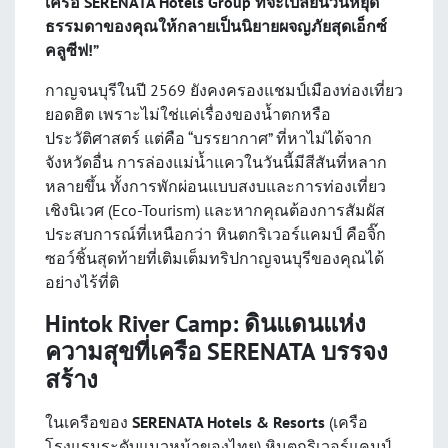
เครือ SERENATA Hotels Group ที่จะเปลี่ยนวันหยุด
ธรรมดาของคุณให้กลายเป็นนิยายผจญภัยสุดเอ็กซ์
คลูซีฟ!”
กาญจนบุรีในปี 2569 ยังคงครองแชมป์เมืองท่องเที่ยว
ยอดฮิต เพราะไม่ใช่แค่เรื่องของน้ำตกหรือ
ประวัติศาสตร์ แต่คือ “บรรยากาศ” ที่หาไม่ได้จาก
จังหวัดอื่น การล่องแม่น้ำแควในวันนี้มีสีสันที่หลาก
หลายขึ้น ทั้งการพักผ่อนแบบสงบและการท่องเที่ยว
เชิงนิเวศ (Eco-Tourism) และหากคุณต้องการสัมผัส
ประสบการณ์ที่เหนือกว่า หินตกริเวอร์แคมป์ คือจิ๊ก
ซอว์ชิ้นสุดท้ายที่เติมเต็มทริปกาญจนบุรีของคุณได้
อย่างไร้ที่ติ
Hintok River Camp: ดินแดนแห่ง
ความสุขที่เครือ SERENATA บรรจง
สร้าง
ในเครือของ
SERENATA Hotels & Resorts
(เครือ
โรงแรมระดับแนวหน้าของไทย) หินตกริเวอร์แคมป์