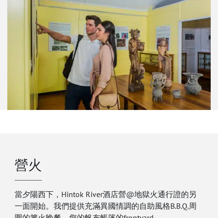
營火
當夕陽西下，Hintok River酒店營@地獄火通行證的另
一面開始。我們提供充滿異國情調的自助風格B.B.Q.周
圍的篝火晚餐，您的帆布帳篷的frontyard。