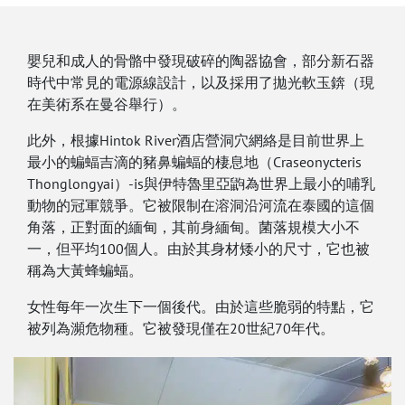
嬰兒和成人的骨骼中發現破碎的陶器協會，部分新石器
時代中常見的電源線設計，以及採用了拋光軟玉錛（現
在美術系在曼谷舉行）。
此外，根據Hintok River酒店營洞穴網絡是目前世界上
最小的蝙蝠吉滴的豬鼻蝙蝠的棲息地（Craseonycteris
Thonglongyai）-is與伊特魯里亞鼩為世界上最小的哺乳
動物的冠軍競爭。它被限制在溶洞沿河流在泰國的這個
角落，正對面的緬甸，其前身緬甸。菌落規模大小不
一，但平均100個人。由於其身材矮小的尺寸，它也被
稱為大黃蜂蝙蝠。
女性每年一次生下一個後代。由於這些脆弱的特點，它
被列為瀕危物種。它被發現僅在20世紀70年代。