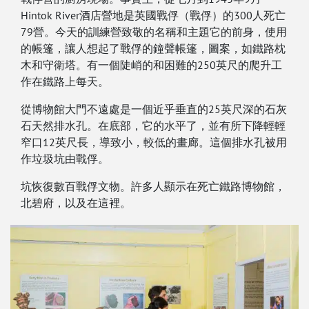
Hintok River酒店營地是英國戰俘（戰俘）的300人死亡
79營。今天的訓練營致敬的名稱和主題它的前身，使用
的帳篷，讓人想起了戰俘的鐘聲帳篷，圖案，如鐵路枕
木和守衛塔。有一個陡峭的和困難的250英尺的爬升工
作在鐵路上每天。
從博物館大門不遠處是一個近乎垂直的25英尺深的石灰
石天然排水孔。在底部，它的水平了，並有所下降輕輕
窄口12英尺長，導致小，較低的畫廊。這個排水孔被用
作垃圾坑由戰俘。
坑恢復數百戰俘文物。許多人顯示在死亡鐵路博物館，
北碧府，以及在這裡。